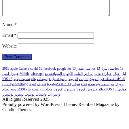
Name
*
Email
*
Website
ios 13
ios 13 متى ينزل
ios 13 متى يصدر
google
facebook
covid-19
Camera
apple
2019
آبل
أخبار
أخبار الألعاب
أمراض القلب
الأجهزة المتوافقة مع
whatsapp
Mobile
هينزل امتى
الذكاء الاصطناعي
القهوة
انترنت
اندرويد
برامج تنزيل فيديوهات
بناء
تحديث جديد
IOS 13
جوجل
دم
سامسونغ
صحة
غذاء
غوغل
ثغرة IOS 13
تكنولوجيا
تنحيف
لواتساب whatsapp
هواوي
نظام IOS 13
فوائد
فيروس كورونا
فيسبوك
كورونا
مجلة بناء
مجلة بناء الالكترونية
واتس اب
واتساب
يوتيوب
يوتيوبر
يوتيوبرز
All Rights Reserved 2025.
Proudly powered by WordPress
|
Theme: Rectified Magazine by
Candid Themes.