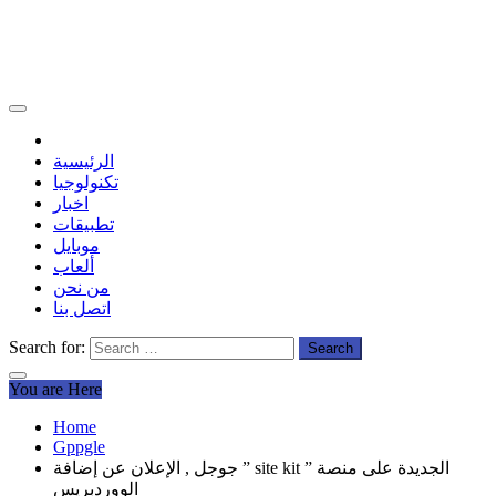
الرئيسية
تكنولوجيا
اخبار
تطبيقات
موبايل
ألعاب
من نحن
اتصل بنا
Search for:
You are Here
Home
Gppgle
جوجل , الإعلان عن إضافة ” site kit ” الجديدة على منصة
الووردبريس